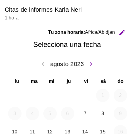
Citas de informes Karla Neri
1 hora
edit
Tu zona horaria:
Africa/Abidjan
C
Selecciona una fecha
keyboard_arrow_left
keyboard_arrow_right
agosto 2026
Volver julio 2
Seguir 
lu
ma
mi
ju
vi
sá
do
1
2
viernes 2026-08-07
sábado 2026
3
4
5
6
7
8
9
lunes 2026-08-10
martes 2026-08-11
miércoles 2026-08-12
jueves 2026-08-13
viernes 2026-08-14
sábado 2026
10
11
12
13
14
15
16