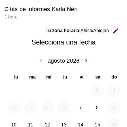
Citas de informes Karla Neri
1 hora
edit
Tu zona horaria:
Africa/Abidjan
C
Selecciona una fecha
keyboard_arrow_left
keyboard_arrow_right
agosto 2026
Volver julio 2
Seguir 
lu
ma
mi
ju
vi
sá
do
1
2
viernes 2026-08-07
sábado 2026
3
4
5
6
7
8
9
lunes 2026-08-10
martes 2026-08-11
miércoles 2026-08-12
jueves 2026-08-13
viernes 2026-08-14
sábado 2026
10
11
12
13
14
15
16